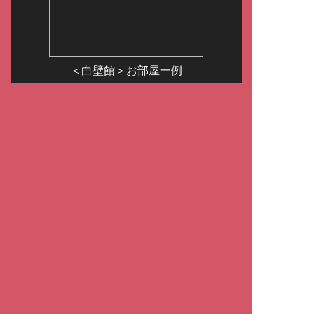
＜白壁館＞お部屋一例
＜本館＞お部屋一例